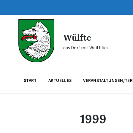
Skip
Skip
Skip
to
to
to
content
main
footer
navigation
Wülfte
das Dorf mit Weitblick
START
AKTUELLES
VERANSTALTUNGEN/TER
1999