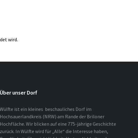
det wird.
Über unser Dorf
Wülfte ist ein kleines beschauliches Dorf im
Hochsauerlandkreis (NRW) am Rande der Briloner
Hochfläche. Wir blicken auf eine 775-jährige Geschichte
zurück. In Wülfte wird für „Alle“ die Interesse haben,