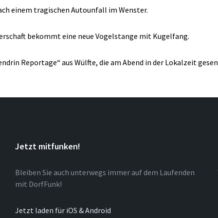
 nach einem tragischen Autounfall im Wenster.
erschaft bekommt eine neue Vogelstange mit Kugelfang.
endrin Reportage“ aus Wülfte, die am Abend in der Lokalzeit gesen
Jetzt mitfunken!
Bleiben Sie auch unterwegs immer auf dem Laufenden
mit DorfFunk!
Jetzt laden für iOS & Android