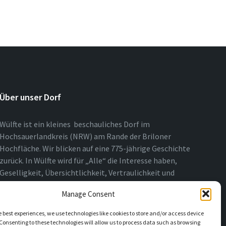
Über unser Dorf
Wülfte ist ein kleines beschauliches Dorf im
Hochsauerlandkreis (NRW) am Rande der Briloner
Hochfläche. Wir blicken auf eine 775-jährige Geschichte
zurück. In Wülfte wird für „Alle“ die Interesse haben,
Geselligkeit, Übersichtlichkeit, Vertraulichkeit und
Nähe über das ganze Jahr gelebt.
Manage Consent
e best experiences, we use technologies like cookies to store and/or access device
Consenting to these technologies will allow us to process data such as browsing