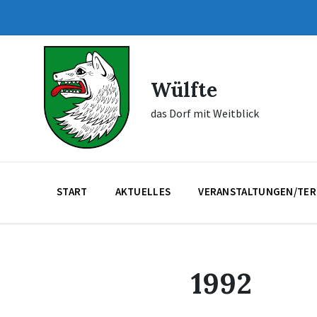
Skip
Skip
Skip
to
to
to
content
main
footer
navigation
Wülfte
das Dorf mit Weitblick
START
AKTUELLES
VERANSTALTUNGEN/TER
1992