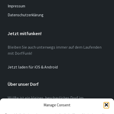
Impressum
Datenschutzerklärung
Jetzt mitfunken!
Bleiben Sie auch unterwegs immer auf dem Laufenden
mit DorfFunk!
Jetzt laden für iOS & Android
Über unser Dorf
Wülfte ist ein kleines beschauliches Dorf im
Hochsauerlandkreis (NRW) am Rande der Briloner
Manage Consent
Hochfläche. Wir blicken auf eine 775-jährige Geschichte