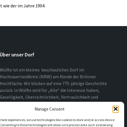
 wie der im Jahre 1904.
Über unser Dorf
Wülfte ist ein kleines beschauliches Dorf im
Hochsauerlandkreis (NRW) am Rande der Briloner
Hochfläche. Wir blicken auf eine 775-jährige Geschichte
zurück. In Wülfte wird für „Alle“ die Interesse haben,
Geselligkeit, Übersichtlichkeit, Vertraulichkeit und
Nähe über das ganze Jahr gelebt.
Manage Consent
e best experiences, we use technologies like cookies to store and/or access device
Consenting to these technologies will allow us to process data such as browsing