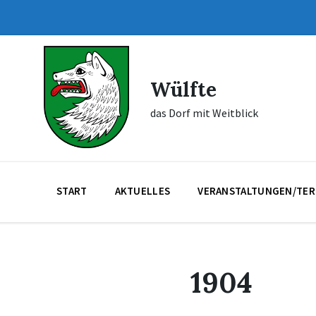
Skip
Skip
Skip
to
to
to
content
main
footer
navigation
Wülfte
das Dorf mit Weitblick
START
AKTUELLES
VERANSTALTUNGEN/TER
1904