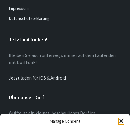
Impressum
Datenschutzerklärung
Jetzt mitfunken!
Bleiben Sie auch unterwegs immer auf dem Laufenden
mit DorfFunk!
Jetzt laden für iOS & Android
Über unser Dorf
Wülfte ist ein kleines beschauliches Dorf im
Hochsauerlandkreis (NRW) am Rande der Briloner
Manage Consent
Hochfläche. Wir blicken auf eine 775-jährige Geschichte