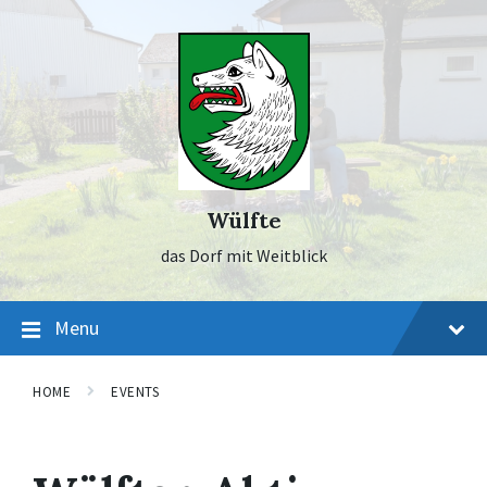
Skip
Skip
Skip
to
to
to
content
main
footer
navigation
Wülfte
das Dorf mit Weitblick
Menu
HOME
EVENTS