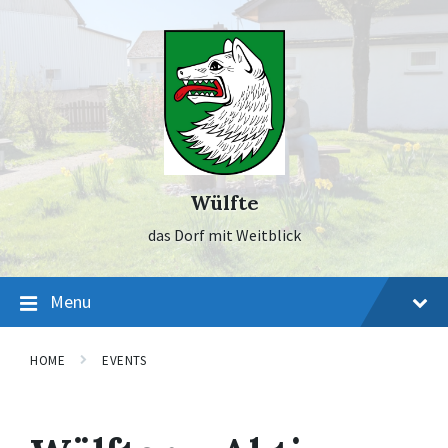
Skip
Skip
Skip
to
to
to
content
main
footer
navigation
Wülfte
das Dorf mit Weitblick
Menu
HOME
EVENTS