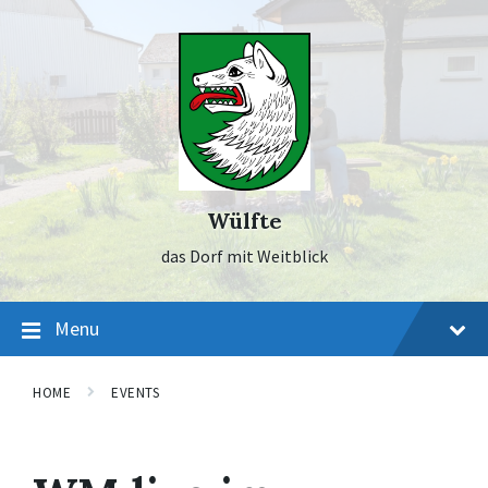
Skip
Skip
Skip
to
to
to
content
main
footer
navigation
Wülfte
das Dorf mit Weitblick
Menu
HOME
EVENTS