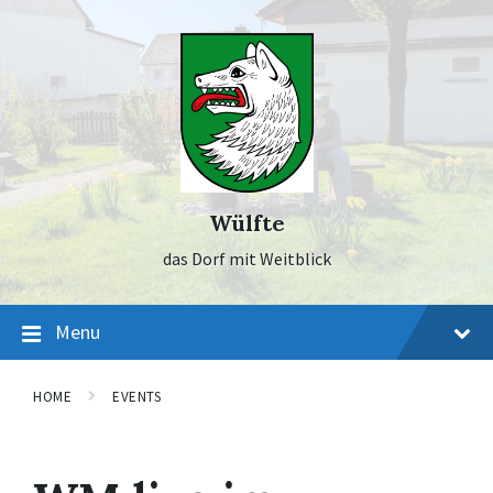
Skip
Skip
Skip
to
to
to
content
main
footer
navigation
Wülfte
das Dorf mit Weitblick
Menu
HOME
EVENTS